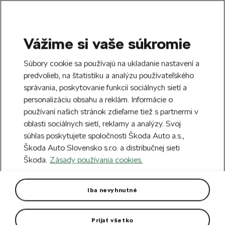
Vážime si vaše súkromie
SEARCH
S
Súbory cookie sa používajú na ukladanie nastavení a
e
predvolieb, na štatistiku a analýzu používateľského
Free delivery to 70 Škoda partners across
a
Close
správania, poskytovanie funkcií sociálnych sietí a
Slovakia.
r
personalizáciu obsahu a reklám. Informácie o
c
h
používaní našich stránok zdieľame tiež s partnermi v
Create an account and get a €5 welcome
oblasti sociálnych sietí, reklamy a analýzy. Svoj
discount on your first order over €40.
Close
súhlas poskytujete spoločnosti Škoda Auto a.s.,
Sign up.
Škoda Auto Slovensko s.r.o. a distribučnej sieti
Škoda.
Zásady používania cookies.
Home
Car Accessories
Interior accessories
Ca
All-weather mat over the
Iba nevyhnutné
tunnel Superb III
Prijať všetko
The mat protects the surface of the centre tunnel from dirt.