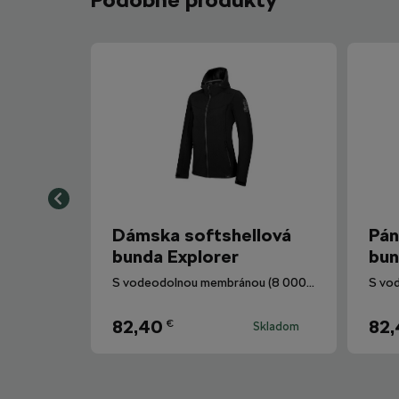
Dámska softshellová
Pán
bunda Explorer
bun
S vodeodolnou membránou (8 000 mm) s DWR úpravou.
82,40
82
€
Skladom