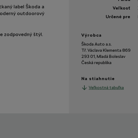
tkaný label Škoda a
Veľkosť
moderný outdoorový
Určené pre
e zodpovedný štýl.
Výrobca
Škoda Auto a.s.
Tř. Václava Klementa 869
293 01, Mladá Boleslav
Česká republika
Na stiahnutie
Veľkostná tabuľka