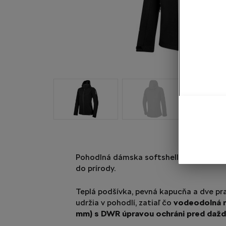
Pohodlná dámska softshellová bunda Ex
do prírody.
Teplá podšívka, pevná kapucňa a dve pr
udržia v pohodlí, zatiaľ čo
vodeodolná 
mm) s DWR úpravou ochráni pred daž