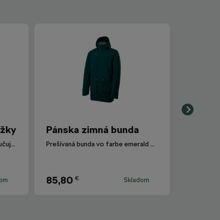
ežky
Pánska zimná bunda
Prepracovaný dámsky strih zaručuje pohodlie a dostatočný rozsah pohybu pri športe.
Prešívaná bunda vo farbe emerald green.
85,80
€
dom
Skladom