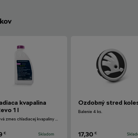
íkov
adiaca kvapalina
Ozdobný stred kole
evo 1 l
Balenie 4 ks.
Hotová zmes chladiacej kvapaliny G12evo pre všetky vozidlá Škoda.
9
17,30
€
€
Skladom
Skla