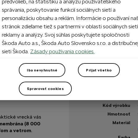
predvolieb, na štatistiku a analýzu používateľského
XS
S
Veľkosť
správania, poskytovanie funkcií sociálnych sietí a
personalizáciu obsahu a reklám. Informácie o používaní na
stránok zdieľame tiež s partnermi v oblasti sociálnych sietí
1
Prida
reklamy a analýzy. Svoj súhlas poskytujete spoločnosti
Škoda Auto a.s., Škoda Auto Slovensko s.r.o. a distribučne
sieti Škoda.
Zásady používania cookies.
Na sklade
+2 viac
Iba nevyhnutné
Prijať všetko
Máte otázku?
Spravovať cookies
Technické špecifikáci
plorer do mesta aj
Kód výrobku
Hmotnosť
aktické vrecká vás
Materiál
membrána (8 000
ďom a vetrom
.
Farba