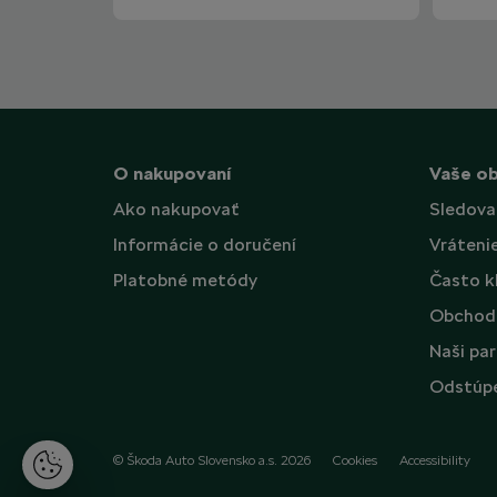
O nakupovaní
Vaše o
Ako nakupovať
Sledova
Informácie o doručení
Vráteni
Platobné metódy
Často k
Obchod
Naši par
Odstúpe
© Škoda Auto Slovensko a.s. 2026
Cookies
Accessibility
S