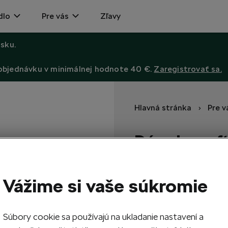
dlo
Pre vás
Zľavy
sku.
 objednávku v minimálnej hodnote 40 €.
Zaregistrovať sa.
Hlavná stránka
Pre v
Dámska soft
Explorer
S vodeodolnou membráno
Vážime si vaše súkromie
82,40
EUR
Súbory cookie sa používajú na ukladanie nastavení a