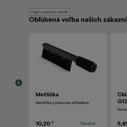
High-contrast mode
Obľúbená voľba našich zákazn
Metlička
Chl
G12
Metlička s penovým držadlom.
10,20
5,8
€
Skladom