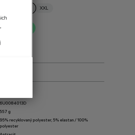
M
L
XL
XXL
šich
,
ť do košíka
j
e
6U0084013D
557
g
95% recyklovaný polyester, 5% elastan / 100%
polyester
Antracit