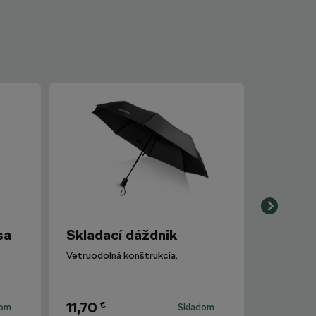
sa
Skladací dáždnik
Vetruodolná konštrukcia.
11,70
€
dom
Skladom