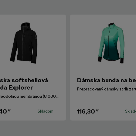
ska softshellová
Dámska bunda na b
da Explorer
S vodeodolnou membránou (8 000 mm) s DWR úpravou.
,40
116,30
€
€
Skladom
Skla