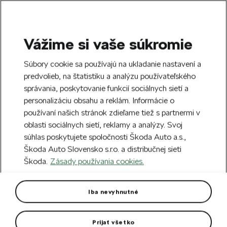
Vážime si vaše súkromie
SEARCH
S
Súbory cookie sa používajú na ukladanie nastavení a
e
predvolieb, na štatistiku a analýzu používateľského
Free delivery to 70 Škoda partners across
a
Close
správania, poskytovanie funkcií sociálnych sietí a
Slovakia.
r
personalizáciu obsahu a reklám. Informácie o
c
h
používaní našich stránok zdieľame tiež s partnermi v
Create an account and get a €5 welcome
oblasti sociálnych sietí, reklamy a analýzy. Svoj
discount on your first order over €40.
Close
súhlas poskytujete spoločnosti Škoda Auto a.s.,
Sign up.
Škoda Auto Slovensko s.r.o. a distribučnej sieti
Škoda.
Zásady používania cookies.
Home
Car Accessories
Rims & Complete wheels
Wheel bolt covers
(13)
Iba nevyhnutné
Screws and covers
Safety wheel bolts
Prijať všetko