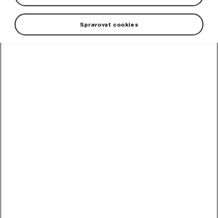
Wheel bolt covers
Spravovať cookies
Wheel centrepieces
Filter
Price Low to High
Price High to Low
Recommended
Removal tool for original
caps
Removal tool for original caps all models of Škodacars.
In stock
2,99
EUR