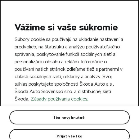
Vážime si vaše súkromie
SEARCH
S
Súbory cookie sa používajú na ukladanie nastavení a
e
predvolieb, na štatistiku a analýzu používateľského
Doprava zdarma k 70 partnerom Škoda
a
Zatvoriť
správania, poskytovanie funkcií sociálnych sietí a
po celom Slovensku.
r
personalizáciu obsahu a reklám. Informácie o
c
h
používaní našich stránok zdieľame tiež s partnermi v
Vytvorte si účet a my vás odmeníme 5 €
oblasti sociálnych sietí, reklamy a analýzy. Svoj
zľavou na prvú objednávku v minimálnej
Zatvoriť
súhlas poskytujete spoločnosti Škoda Auto a.s.,
hodnote 40 €.
Zaregistrovať sa.
Škoda Auto Slovensko s.r.o. a distribučnej sieti
Škoda.
Zásady používania cookies.
Hlavná stránka
Pre vás
Pre vás
(356)
Iba nevyhnutné
Filter
Prijať všetko