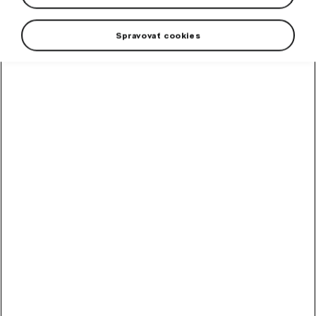
Taška cez rameno
Spravovať cookies
Vyrobená z recyklovaného materiálu RPET.
4,19
EUR
Hodinky Škoda
Unisexové hodinky s remienkom z recyklovaného
materiálu a podšívkou z prírodnej kože.
65,80
EUR
Pánska softshellová bunda
emerald
Vo farbe emerald green.
59,00
EUR
Zobraziť viac