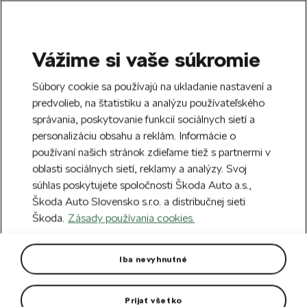
Vážime si vaše súkromie
SEARCH
S
Súbory cookie sa používajú na ukladanie nastavení a
e
predvolieb, na štatistiku a analýzu používateľského
Doprava zdarma k 70 partnerom Škoda
a
Zatvoriť
správania, poskytovanie funkcií sociálnych sietí a
po celom Slovensku.
r
personalizáciu obsahu a reklám. Informácie o
c
h
používaní našich stránok zdieľame tiež s partnermi v
Vytvorte si účet a my vás odmeníme 5 €
oblasti sociálnych sietí, reklamy a analýzy. Svoj
zľavou na prvú objednávku v minimálnej
Zatvoriť
súhlas poskytujete spoločnosti Škoda Auto a.s.,
hodnote 40 €.
Zaregistrovať sa.
Škoda Auto Slovensko s.r.o. a distribučnej sieti
Škoda.
Zásady používania cookies.
Hlavná stránka
Fashion
Fashion
(0)
Iba nevyhnutné
Náš výber
Prijať všetko